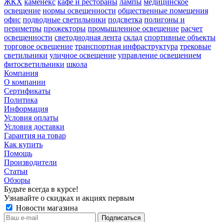
ЖКХ
каменекс
кафе и рестораны
лампы
медицинское
освещение
нормы освещенности
общественные помещения
офис
подводные светильники
подсветка
полигоны и
периметры
прожекторы
промышленное освещение
расчет
освещенности
светодиодная лента
склад
спортивные объекты
торговое освещение
транспортная инфраструктура
трековые
светильники
уличное освещение
управление освещением
фитосветильники
школа
Компания
О компании
Сертификаты
Политика
Информация
Условия оплаты
Условия доставки
Гарантия на товар
Как купить
Помощь
Производители
Статьи
Обзоры
Будьте всегда в курсе!
Узнавайте о скидках и акциях первым
Новости магазина