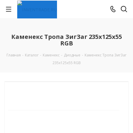
Каменекс Тропа ЗигЗаг 235х125х55
RGB
Главная
-
Каталог
-
Каменекс
-
Диодные
-
Каменекс Тропа ЗигЗаг
235х125х55 RGB