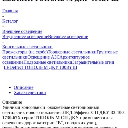
Главная
-
Каталог
-
Внешнее освещение
Внутреннее освещение
Внешнее освещение
-
Консольные светильники
Прожекторы (на скобе)
Торшерные светильники
Грунтовые
светильники
Освещение АЗС
Архитектурное
освещение
Подводные светильники
Заградительные огни
-
LEDeffect ТОПОЛЬ М ДКУ 100Вт Ш
Описание
Характеристики
Описание
Уличный консольный бюджетные светодиодный
светильник нового поколения
ЛЕД-Эффект СП-ДКУ-33-100-
1730-67Х
серии
ТОПОЛЬ М СП ДКУ
применяется для
освещения дорог категрии "В", городских улиц,
межрайонных автодорог, пешеходных тротуаров, парков и