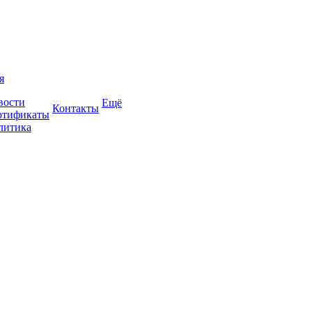
я
вости
Ещё
Контакты
ртификаты
литика