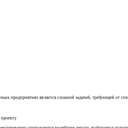
ных предприятиях является сложной задачей, требующей от спе
 проекту
роектировании учитываются малейшие детали, выбирается источн