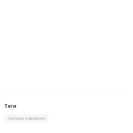
Diora Downlight C
Теги
торговое освещение