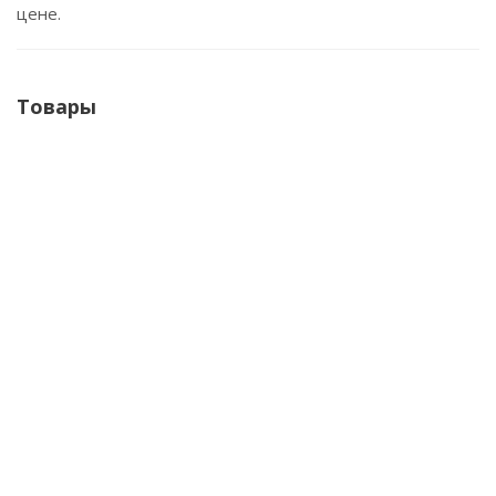
цене.
Товары
LEDeffect ТРЕК
LEDeffect ДАУНЛАЙТ